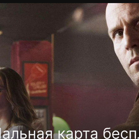
Политика конфиденциальности
Для партнёров
Отк
тные каналы
Контакты
альная карта бесп