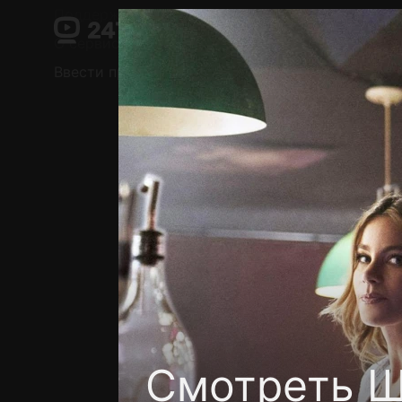
Поддержка:
support@24h.tv
О сервисе
Пользовательское соглашение
Ввести промокод
Установить на ТВ
Беспла
Смотреть Ш