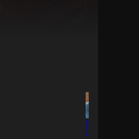
Макс
Фредди
Казелл
Пул
Актёр
Актёр