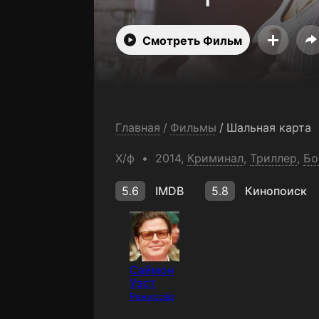
Смотреть Фильм
Главная
/
Фильмы
/
Шальная карта
Х/ф
2014,
Криминал
,
Триллер
,
Бо
5.6
IMDB
5.8
Кинопоиск
Саймон
Уэст
Режиссёр