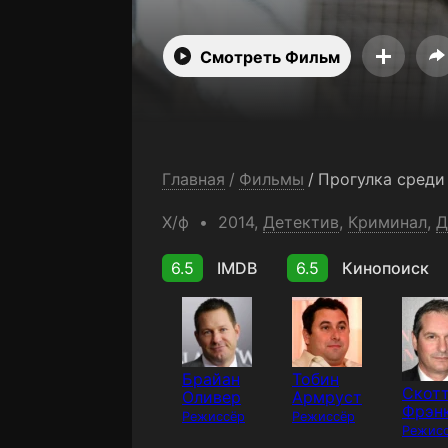
Смотреть Фильм
Главная
/
Фильмы
/
Прогулка среди
Х/ф
2014,
Детектив
,
Криминал
,
Д
6.5
IMDB
6.5
Кинопоиск
Брайан
Тобин
Скот
Оливер
Армруст
Фрэн
Режиссёр
Режиссёр
Режис