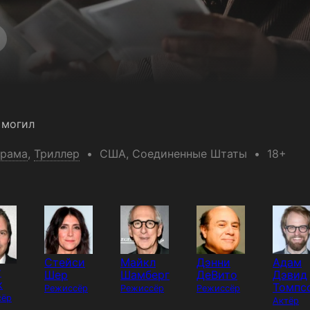
 могил
рама
,
Триллер
США
, Соединенные Штаты
18+
Стейси
Майкл
Дэнни
Адам
т
Шер
Шамберг
ДеВито
Дэвид
к
Томпс
Режиссёр
Режиссёр
Режиссёр
сёр
Актёр