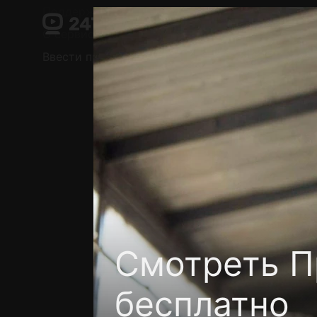
Поддержка:
support@24h.tv
О сервисе
Пользовательское соглашение
Ввести промокод
Установить на ТВ
Беспла
Смотреть П
бесплатно