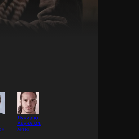
Лучиано
Акуна мл.
он
Актёр