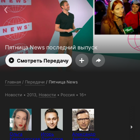
Поддержка:
support@24h.tv
О сервисе
Пользовательское соглашение
Политика конфиденциальности
Для партнёров
Открыть приложение
Ввести промокод
Установить на ТВ
Бесплатные каналы
Контакты
Пятница News последний выпуск
Смотреть Передачу
Главная
/
Передачи
/
Пятница News
Новости
2013,
Новости
Россия
16+
Ольга
Игорь
Александр
Благодарская
Лантратов
Анатольевич