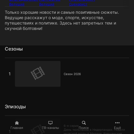
Ведущий
Ведущий
Сценарист
Только хорошие новости и самые позитивные сюжеты.
Ведущие расскажут о моде, спорте, искусстве,
путешествиях и политике. Здесь нет запретных тем и
скучной болтовни!
Сезоны
Сезон 2026
1
Сезон 2026
Эпизоды
6-я серия
6-я серия
Главная
ТВ-каналы
Поиск
Ещё
День тюльпанов в Нидерландах. Неделя
1
мужской моды в Милане. Крещенские