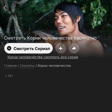
Поддержка:
support@24h.tv
О сервисе
Пользовательское соглашение
Политика конфиденциальности
Для партнёров
Открыть приложение
Ввести промокод
Установить на ТВ
Бесплатные каналы
Контакты
Смотреть Корни человечества бесплатно
Смотреть Сериал
Корни человечества смотреть все серии
Главная
/
Сериалы
/
Корни человечества
18+