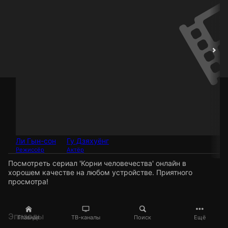
Ли Гын-сон
Гу Дзяхуёнг
Режиссёр
Актёр
Посмотреть сериал 'Корни человечества' онлайн в
хорошем качестве на любом устройстве. Приятного
просмотра!
Эпизоды
Главная
ТВ-каналы
Поиск
Ещё