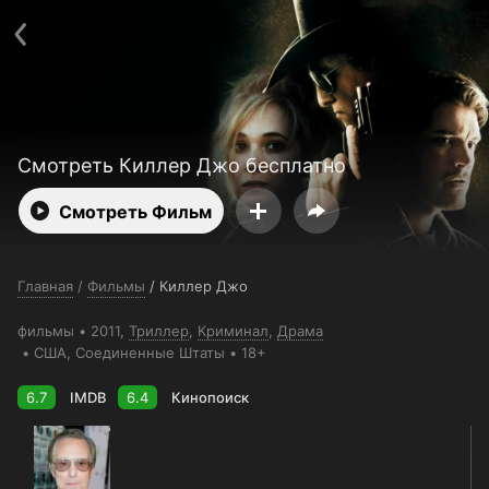
Поддержка:
support@24h.tv
О сервисе
Пользовательское соглашение
Политика конфиденциальности
Для партнёров
Открыть приложение
Ввести промокод
Установить на ТВ
Бесплатные каналы
Контакты
Смотреть Киллер Джо бесплатно
Смотреть Фильм
Главная
/
Фильмы
/
Киллер Джо
фильмы
2011,
Триллер
,
Криминал
,
Драма
США
, Соединенные Штаты
18+
6.7
IMDB
6.4
Кинопоиск