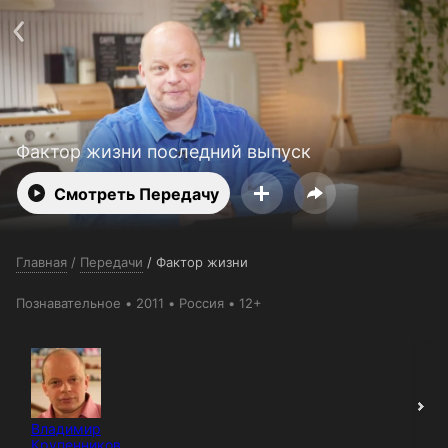
Поддержка:
support@24h.tv
О сервисе
Пользовательское соглашение
Политика конфиденциальности
Для партнёров
Открыть приложение
Ввести промокод
Установить на ТВ
Бесплатные каналы
Контакты
Фактор жизни последний выпуск
Смотреть Передачу
Главная
/
Передачи
/
Фактор жизни
Познавательное
2011
Россия
12+
Владимир
Крупенников