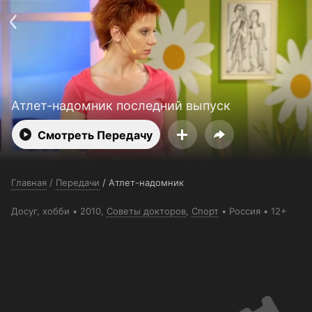
Поддержка:
support@24h.tv
О сервисе
Пользовательское соглашение
Политика конфиденциальности
Для партнёров
Открыть приложение
Ввести промокод
Установить на ТВ
Бесплатные каналы
Контакты
Атлет-надомник последний выпуск
Смотреть Передачу
Главная
/
Передачи
/
Атлет-надомник
Досуг, хобби
2010,
Советы докторов
,
Спорт
Россия
12+