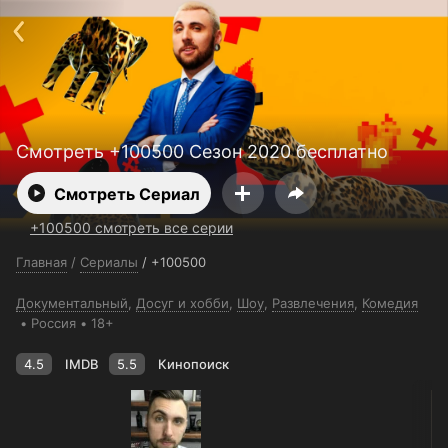
Поддержка:
support@24h.tv
О сервисе
Пользовательское соглашение
Политика конфиденциальности
Для партнёров
Открыть приложение
Ввести промокод
Установить на ТВ
Бесплатные каналы
Контакты
Смотреть +100500 Сезон 2020 бесплатно
Смотреть Сериал
+100500 смотреть все серии
Главная
/
Сериалы
/
+100500
Документальный
,
Досуг и хобби
,
Шоу
,
Развлечения
,
Комедия
Россия
18+
4.5
IMDB
5.5
Кинопоиск