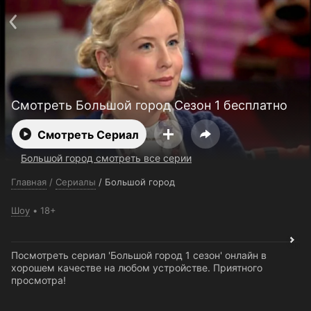
Поддержка:
support@24h.tv
О сервисе
Пользовательское соглашение
Политика конфиденциальности
Для партнёров
Открыть приложение
Ввести промокод
Установить на ТВ
Бесплатные каналы
Контакты
Смотреть Большой город Сезон 1 бесплатно
Смотреть Сериал
Большой город смотреть все серии
Главная
/
Сериалы
/
Большой город
Шоу
18+
Посмотреть сериал 'Большой город 1 сезон' онлайн в
хорошем качестве на любом устройстве. Приятного
просмотра!