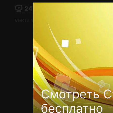
Поддержка:
support@24h.tv
О сервисе
Пользовательское соглашение
Ввести промокод
Установить на ТВ
Беспла
Смотреть С
бесплатно