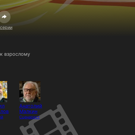
 серии
 к взрослому
ил
Анатолий
алов
Малкин
ий
Сценарист