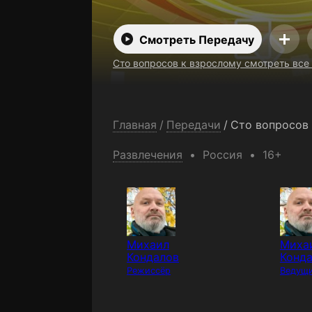
Смотреть Передачу
Сто вопросов к взрослому смотреть все
Главная
/
Передачи
/
Сто вопросов
Развлечения
Россия
16+
Михаил
Миха
Кондалов
Конд
Режиссёр
Ведущ