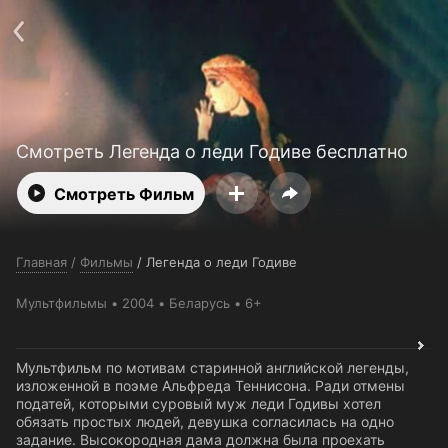
Поддержка:
support@24h.tv
О сервисе
Пользовательское соглашение
Политика конфиденциальности
Для партнёров
Открыть приложение
Ввести промокод
Установить на ТВ
Бесплатные каналы
Контакты
Смотреть Легенда о леди Годиве бесплатно
Смотреть Фильм
Главная
/
Фильмы
/
Легенда о леди Годиве
Мультфильмы
2004
Беларусь
6+
Мультфильм по мотивам старинной английской легенды,
изложенной в поэме Альфреда Теннисона. Ради отмены
податей, которыми суровый муж леди Годивы хотел
обязать простых людей, девушка согласилась на одно
задание. Высокородная дама должна была проехать