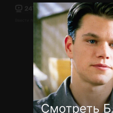
Поддержка:
support@24h.tv
О сервисе
Пользовательское соглашение
Ввести промокод
Установить на ТВ
Беспла
Смотреть Б