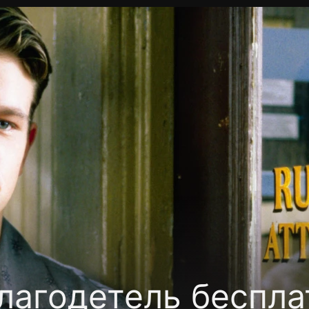
Политика конфиденциальности
Для партнёров
Отк
тные каналы
Контакты
лагодетель беспла