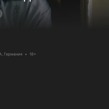
А
, Германия
18+