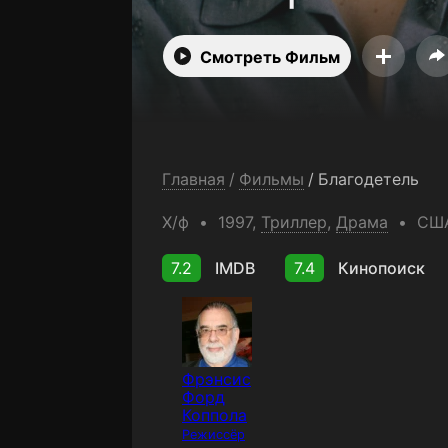
Смотреть Фильм
Главная
/
Фильмы
/
Благодетель
Х/ф
1997,
Триллер
,
Драма
СШ
7.2
IMDB
7.4
Кинопоиск
Фрэнсис
Форд
Коппола
Режиссёр