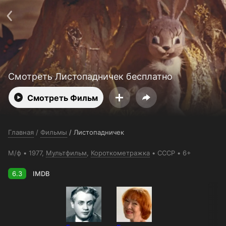
Поддержка:
support@24h.tv
О сервисе
Пользовательское соглашение
Политика конфиденциальности
Для партнёров
Открыть приложение
Ввести промокод
Установить на ТВ
Бесплатные каналы
Контакты
Смотреть Листопадничек бесплатно
Смотреть Фильм
Главная
/
Фильмы
/
Листопадничек
М/ф
1977,
Мультфильм
,
Короткометражка
СССР
6+
6.3
IMDB