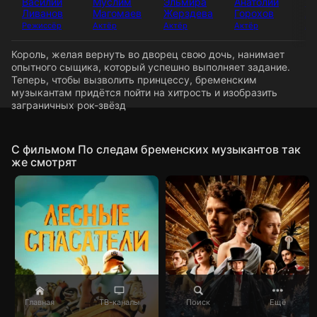
Василий
Муслим
Эльмира
Анатолий
Ол
Ливанов
Магомаев
Жерздева
Горохов
Ан
Режиссёр
Актёр
Актёр
Актёр
Ак
Король, желая вернуть во дворец свою дочь, нанимает
опытного сыщика, который успешно выполняет задание.
Теперь, чтобы вызволить принцессу, бременским
музыкантам придётся пойти на хитрость и изобразить
заграничных рок-звёзд
C фильмом По следам бременских музыкантов так
же смотрят
Главная
ТВ-каналы
Поиск
Ещё