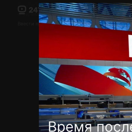
Поддержка:
support@24h.tv
О сервисе
Пользовательское соглашение
Ввести промокод
Установить на ТВ
Беспла
Время посл