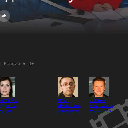
Россия
0+
катерина
Олег
Сергей
ндреева
Литвишко
Чекрыжов
дущий
Композитор
Композитор