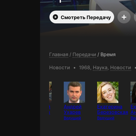
Смотреть Передачу
Главная
/
Передачи
/
Время
Новости
1968,
Наука
,
Новости
ирилл
Виталий
Андрей
Екатерина
Е
леймёнов
Елисеев
Ухарев
Березовская
А
едущий
Ведущий
Ведущий
Ведущий
Ве