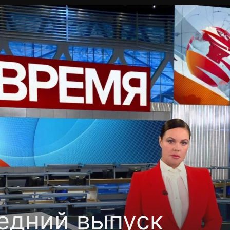
Политика конфиденциальности
Для партнёров
Отк
тные каналы
Контакты
едний выпуск