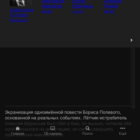
Александр
Борис
Алексей
Ни
Михайлов
Бабочкин
Дикий
Ох
Александр
Актёр
Актёр
Актёр
Ак
Столпер
Режиссёр
Экранизация одноимённой повести Бориса Полевого,
основанной на реальных событиях. Лётчик-истребитель
Алексей Маресьев был сбит в бою, но выжил, потеряв обе
ноги. Несмотря на ампутацию, он смог совершить
Главная
ТВ-каналы
Поиск
Ещё
практически невозможное