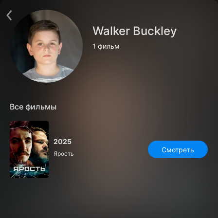
Поддержка:
support@24h.tv
О сервисе
Пользовательское соглашение
Walker Buckley
Политика конфиденциальности
Для партнёров
1 фильм
Открыть приложение
Ввести промокод
Установить на ТВ
Бесплатные каналы
Контакты
Все фильмы
2025
Смотреть
Ярость