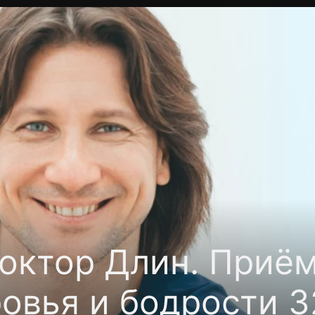
Политика конфиденциальности
Для партнёров
Отк
тные каналы
Контакты
октор Длин. Приём
овья и бодрости 3