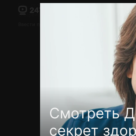
Поддержка:
support@24h.tv
О сервисе
Пользовательское соглашение
Ввести промокод
Установить на ТВ
Беспла
Смотреть Д
секрет здор